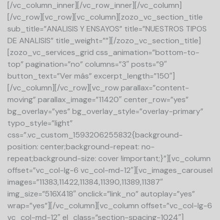
[/vc_column_inner][/vc_row_inner][/vc_column]
[/vc_row][vc_row][vc_column][zozo_vc_section_title
sub_title=”ANALISIS Y ENSAYOS” title=”NUESTROS TIPOS
DE ANALISIS” title_weight=””][/zozo_vc_section_title]
[zozo_vc_services_grid css_animation=”bottom-to-
top” pagination=”no” columns=”3″ posts=”9″
button_text=”Ver más” excerpt_length=”150″]
[/vc_column][/vc_row][vc_row parallax=”content-
moving” parallax_image=”11420″ center_row=”yes”
bg_overlay=”yes” bg_overlay_style=”overlay-primary”
typo_style=”light”
css=”.vc_custom_1593206255832{background-
position: center;background-repeat: no-
repeat;background-size: cover !important;}”][vc_column
offset=”vc_col-lg-6 vc_col-md-12″][vc_images_carousel
images=”11383,11422,11384,11390,11389,11387″
img_size=”516X418″ onclick=”link_no” autoplay=”yes”
wrap=”yes”][/vc_column][vc_column offset=”vc_col-lg-6
vc_col-md-12″ el_class=”section-spacing-1024″]