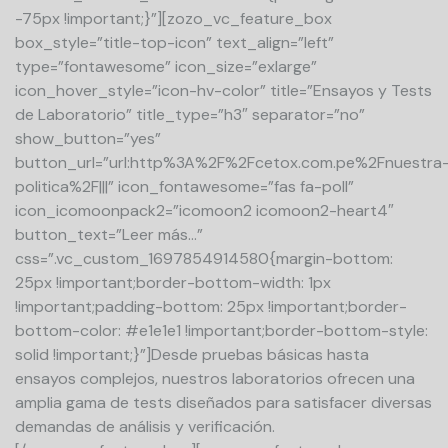
-75px !important;}”][zozo_vc_feature_box
box_style=”title-top-icon” text_align=”left”
type=”fontawesome” icon_size=”exlarge”
icon_hover_style=”icon-hv-color” title=”Ensayos y Tests
de Laboratorio” title_type=”h3″ separator=”no”
show_button=”yes”
button_url=”url:http%3A%2F%2Fcetox.com.pe%2Fnuestra
politica%2F|||” icon_fontawesome=”fas fa-poll”
icon_icomoonpack2=”icomoon2 icomoon2-heart4″
button_text=”Leer más…”
css=”.vc_custom_1697854914580{margin-bottom:
25px !important;border-bottom-width: 1px
!important;padding-bottom: 25px !important;border-
bottom-color: #e1e1e1 !important;border-bottom-style:
solid !important;}”]Desde pruebas básicas hasta
ensayos complejos, nuestros laboratorios ofrecen una
amplia gama de tests diseñados para satisfacer diversas
demandas de análisis y verificación.