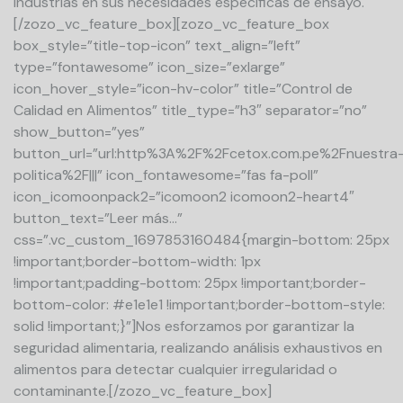
industrias en sus necesidades específicas de ensayo.
[/zozo_vc_feature_box][zozo_vc_feature_box
box_style=”title-top-icon” text_align=”left”
type=”fontawesome” icon_size=”exlarge”
icon_hover_style=”icon-hv-color” title=”Control de
Calidad en Alimentos” title_type=”h3″ separator=”no”
show_button=”yes”
button_url=”url:http%3A%2F%2Fcetox.com.pe%2Fnuestra
politica%2F|||” icon_fontawesome=”fas fa-poll”
icon_icomoonpack2=”icomoon2 icomoon2-heart4″
button_text=”Leer más…”
css=”.vc_custom_1697853160484{margin-bottom: 25px
!important;border-bottom-width: 1px
!important;padding-bottom: 25px !important;border-
bottom-color: #e1e1e1 !important;border-bottom-style:
solid !important;}”]Nos esforzamos por garantizar la
seguridad alimentaria, realizando análisis exhaustivos en
alimentos para detectar cualquier irregularidad o
contaminante.[/zozo_vc_feature_box]