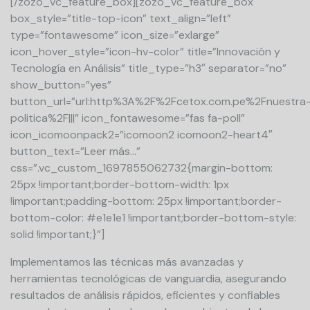
[/zozo_vc_feature_box][zozo_vc_feature_box
box_style=”title-top-icon” text_align=”left”
type=”fontawesome” icon_size=”exlarge”
icon_hover_style=”icon-hv-color” title=”Innovación y
Tecnología en Análisis” title_type=”h3″ separator=”no”
show_button=”yes”
button_url=”url:http%3A%2F%2Fcetox.com.pe%2Fnuestra
politica%2F|||” icon_fontawesome=”fas fa-poll”
icon_icomoonpack2=”icomoon2 icomoon2-heart4″
button_text=”Leer más…”
css=”.vc_custom_1697855062732{margin-bottom:
25px !important;border-bottom-width: 1px
!important;padding-bottom: 25px !important;border-
bottom-color: #e1e1e1 !important;border-bottom-style:
solid !important;}”]
Implementamos las técnicas más avanzadas y
herramientas tecnológicas de vanguardia, asegurando
resultados de análisis rápidos, eficientes y confiables