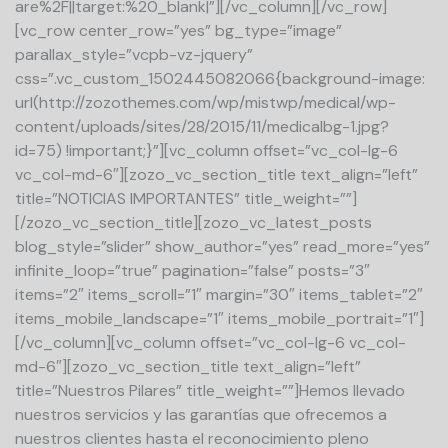
are%2F||target:%20_blank|”][/vc_column][/vc_row]
[vc_row center_row=”yes” bg_type=”image”
parallax_style=”vcpb-vz-jquery”
css=”.vc_custom_1502445082066{background-image:
url(http://zozothemes.com/wp/mistwp/medical/wp-
content/uploads/sites/28/2015/11/medicalbg-1.jpg?
id=75) !important;}”][vc_column offset=”vc_col-lg-6
vc_col-md-6″][zozo_vc_section_title text_align=”left”
title=”NOTICIAS IMPORTANTES” title_weight=””]
[/zozo_vc_section_title][zozo_vc_latest_posts
blog_style=”slider” show_author=”yes” read_more=”yes”
infinite_loop=”true” pagination=”false” posts=”3″
items=”2″ items_scroll=”1″ margin=”30″ items_tablet=”2″
items_mobile_landscape=”1″ items_mobile_portrait=”1″]
[/vc_column][vc_column offset=”vc_col-lg-6 vc_col-
md-6″][zozo_vc_section_title text_align=”left”
title=”Nuestros Pilares” title_weight=””]Hemos llevado
nuestros servicios y las garantías que ofrecemos a
nuestros clientes hasta el reconocimiento pleno