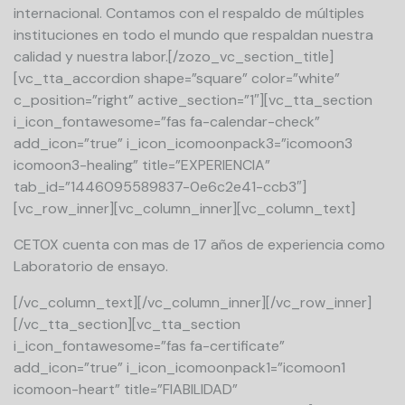
internacional. Contamos con el respaldo de múltiples
instituciones en todo el mundo que respaldan nuestra
calidad y nuestra labor.[/zozo_vc_section_title]
[vc_tta_accordion shape=”square” color=”white”
c_position=”right” active_section=”1″][vc_tta_section
i_icon_fontawesome=”fas fa-calendar-check”
add_icon=”true” i_icon_icomoonpack3=”icomoon3
icomoon3-healing” title=”EXPERIENCIA”
tab_id=”1446095589837-0e6c2e41-ccb3″]
[vc_row_inner][vc_column_inner][vc_column_text]
CETOX cuenta con mas de 17 años de experiencia como
Laboratorio de ensayo.
[/vc_column_text][/vc_column_inner][/vc_row_inner]
[/vc_tta_section][vc_tta_section
i_icon_fontawesome=”fas fa-certificate”
add_icon=”true” i_icon_icomoonpack1=”icomoon1
icomoon-heart” title=”FIABILIDAD”