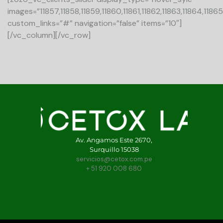
images=”11857,11858,11859,11860,11861,11862,11863,11864,11865
custom_links=”#” navigation=”false” items=”10″]
[/vc_column][/vc_row]
Av. Angamos Este 2670,
Surquillo 15038
servicios@cetox.com.pe
+ 51 920 008 680