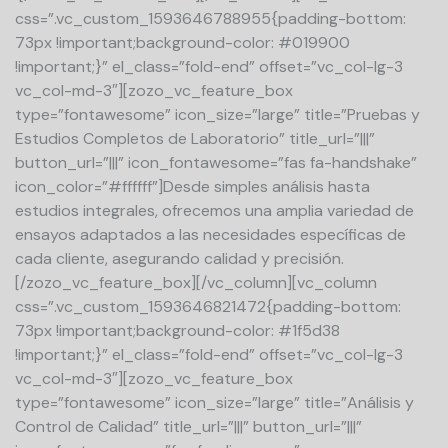
css=”.vc_custom_1593646788955{padding-bottom:
73px !important;background-color: #019900
!important;}” el_class=”fold-end” offset=”vc_col-lg-3
vc_col-md-3″][zozo_vc_feature_box
type=”fontawesome” icon_size=”large” title=”Pruebas y
Estudios Completos de Laboratorio” title_url=”|||”
button_url=”|||” icon_fontawesome=”fas fa-handshake”
icon_color=”#ffffff”]Desde simples análisis hasta
estudios integrales, ofrecemos una amplia variedad de
ensayos adaptados a las necesidades específicas de
cada cliente, asegurando calidad y precisión.
[/zozo_vc_feature_box][/vc_column][vc_column
css=”.vc_custom_1593646821472{padding-bottom:
73px !important;background-color: #1f5d38
!important;}” el_class=”fold-end” offset=”vc_col-lg-3
vc_col-md-3″][zozo_vc_feature_box
type=”fontawesome” icon_size=”large” title=”Análisis y
Control de Calidad” title_url=”|||” button_url=”|||”