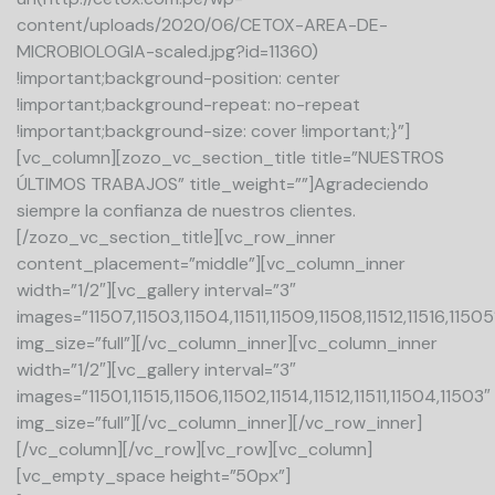
content/uploads/2020/06/CETOX-AREA-DE-
MICROBIOLOGIA-scaled.jpg?id=11360)
!important;background-position: center
!important;background-repeat: no-repeat
!important;background-size: cover !important;}”]
[vc_column][zozo_vc_section_title title=”NUESTROS
ÚLTIMOS TRABAJOS” title_weight=””]Agradeciendo
siempre la confianza de nuestros clientes.
[/zozo_vc_section_title][vc_row_inner
content_placement=”middle”][vc_column_inner
width=”1/2″][vc_gallery interval=”3″
images=”11507,11503,11504,11511,11509,11508,11512,11516,11505
img_size=”full”][/vc_column_inner][vc_column_inner
width=”1/2″][vc_gallery interval=”3″
images=”11501,11515,11506,11502,11514,11512,11511,11504,11503″
img_size=”full”][/vc_column_inner][/vc_row_inner]
[/vc_column][/vc_row][vc_row][vc_column]
[vc_empty_space height=”50px”]