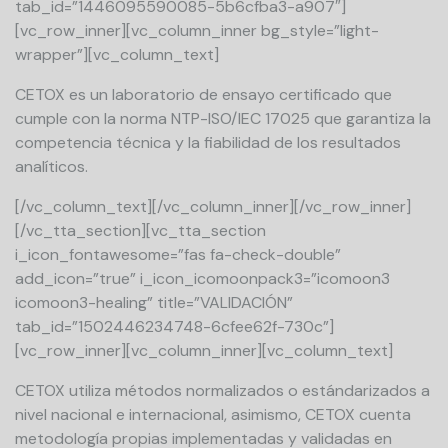
tab_id=”1446095590085-5b6cfba3-a907″]
[vc_row_inner][vc_column_inner bg_style=”light-
wrapper”][vc_column_text]
CETOX es un laboratorio de ensayo certificado que
cumple con la norma NTP-ISO/IEC 17025 que garantiza la
competencia técnica y la fiabilidad de los resultados
analíticos.
[/vc_column_text][/vc_column_inner][/vc_row_inner]
[/vc_tta_section][vc_tta_section
i_icon_fontawesome=”fas fa-check-double”
add_icon=”true” i_icon_icomoonpack3=”icomoon3
icomoon3-healing” title=”VALIDACIÓN”
tab_id=”1502446234748-6cfee62f-730c”]
[vc_row_inner][vc_column_inner][vc_column_text]
CETOX utiliza métodos normalizados o estándarizados a
nivel nacional e internacional, asimismo, CETOX cuenta
metodología propias implementadas y validadas en