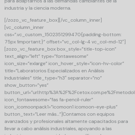
para adaptarnos a las demandas cambiantes de la
industria y la ciencia moderna.
[/zozo_vc_feature_box][/vc_column_inner]
[vc_column_inner
css=”.vc_custom_1502351299470{padding-bottom:
75px !important;}” offset=”vc_col-lg-4 vc_col-md-12″]
[zozo_vc_feature_box box_style=”title-top-icon”
text_align=”left” type=”fontawesome”
icon_size=”exlarge” icon_hover_style=”icon-hv-color”
title=”Laboratorios Especializados en Análisis
Industriales” title_type=”h3″ separator=”no”
show_button=”yes”
button_url=”url:http%3A%2F%2Fcetox.com.pe%2Fmetodolo
icon_fontawesome=”fas fa-pencil-ruler”
icon_icomoonpack1=”icomoon1 icomoon-eye-plus”
button_text=”Leer más…”]Contamos con equipos
avanzados y profesionales altamente capacitados para
llevar a cabo análisis industriales, apoyando a las