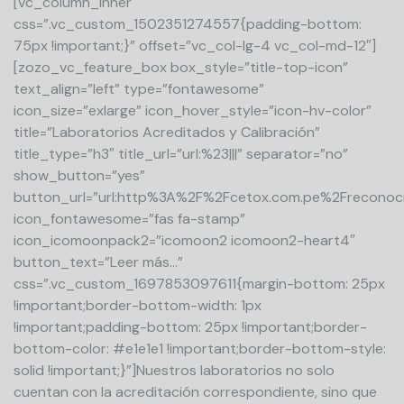
[vc_column_inner
css=”.vc_custom_1502351274557{padding-bottom:
75px !important;}” offset=”vc_col-lg-4 vc_col-md-12″]
[zozo_vc_feature_box box_style=”title-top-icon”
text_align=”left” type=”fontawesome”
icon_size=”exlarge” icon_hover_style=”icon-hv-color”
title=”Laboratorios Acreditados y Calibración”
title_type=”h3″ title_url=”url:%23|||” separator=”no”
show_button=”yes”
button_url=”url:http%3A%2F%2Fcetox.com.pe%2Freconocim
icon_fontawesome=”fas fa-stamp”
icon_icomoonpack2=”icomoon2 icomoon2-heart4″
button_text=”Leer más…”
css=”.vc_custom_1697853097611{margin-bottom: 25px
!important;border-bottom-width: 1px
!important;padding-bottom: 25px !important;border-
bottom-color: #e1e1e1 !important;border-bottom-style:
solid !important;}”]Nuestros laboratorios no solo
cuentan con la acreditación correspondiente, sino que