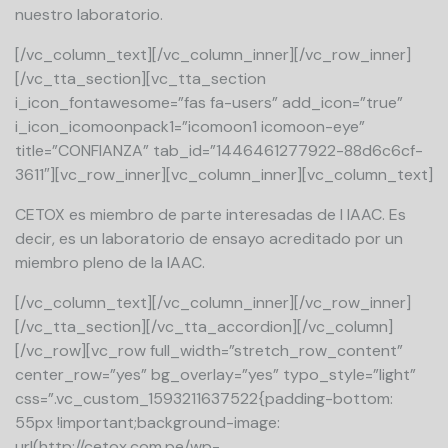
nuestro laboratorio.
[/vc_column_text][/vc_column_inner][/vc_row_inner]
[/vc_tta_section][vc_tta_section
i_icon_fontawesome=”fas fa-users” add_icon=”true”
i_icon_icomoonpack1=”icomoon1 icomoon-eye”
title=”CONFIANZA” tab_id=”1446461277922-88d6c6cf-
3611″][vc_row_inner][vc_column_inner][vc_column_text]
CETOX es miembro de parte interesadas de l IAAC. Es
decir, es un laboratorio de ensayo acreditado por un
miembro pleno de la IAAC.
[/vc_column_text][/vc_column_inner][/vc_row_inner]
[/vc_tta_section][/vc_tta_accordion][/vc_column]
[/vc_row][vc_row full_width=”stretch_row_content”
center_row=”yes” bg_overlay=”yes” typo_style=”light”
css=”.vc_custom_1593211637522{padding-bottom:
55px !important;background-image:
url(http://cetox.com.pe/wp-