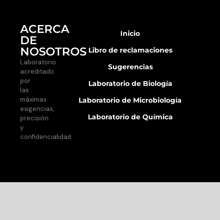
ACERCA
Inicio
DE
NOSOTROS
Libro de reclamaciones
Laboratorio
Sugerencias
acreditado
por
Laboratorio de Biología
las
máximas
Laboratorio de Microbiología
exigencias,
Laboratorio de Química
precisión
y
confidencialidad.