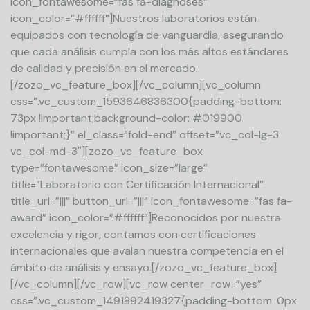
icon_fontawesome=”fas fa-diagnoses”
icon_color=”#ffffff”]Nuestros laboratorios están
equipados con tecnología de vanguardia, asegurando
que cada análisis cumpla con los más altos estándares
de calidad y precisión en el mercado.
[/zozo_vc_feature_box][/vc_column][vc_column
css=”.vc_custom_1593646836300{padding-bottom:
73px !important;background-color: #019900
!important;}” el_class=”fold-end” offset=”vc_col-lg-3
vc_col-md-3″][zozo_vc_feature_box
type=”fontawesome” icon_size=”large”
title=”Laboratorio con Certificación Internacional”
title_url=”|||” button_url=”|||” icon_fontawesome=”fas fa-
award” icon_color=”#ffffff”]Reconocidos por nuestra
excelencia y rigor, contamos con certificaciones
internacionales que avalan nuestra competencia en el
ámbito de análisis y ensayo.[/zozo_vc_feature_box]
[/vc_column][/vc_row][vc_row center_row=”yes”
css=”.vc_custom_1491892419327{padding-bottom: 0px