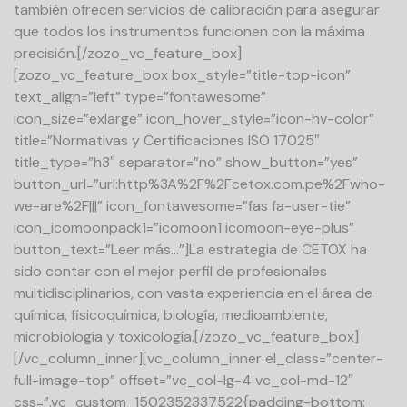
también ofrecen servicios de calibración para asegurar
que todos los instrumentos funcionen con la máxima
precisión.[/zozo_vc_feature_box]
[zozo_vc_feature_box box_style=”title-top-icon”
text_align=”left” type=”fontawesome”
icon_size=”exlarge” icon_hover_style=”icon-hv-color”
title=”Normativas y Certificaciones ISO 17025″
title_type=”h3″ separator=”no” show_button=”yes”
button_url=”url:http%3A%2F%2Fcetox.com.pe%2Fwho-
we-are%2F|||” icon_fontawesome=”fas fa-user-tie”
icon_icomoonpack1=”icomoon1 icomoon-eye-plus”
button_text=”Leer más…”]
La estrategia de CETOX ha
sido contar con el mejor perfil de profesionales
multidisciplinarios, con vasta experiencia en el área de
química, fisicoquímica, biología, medioambiente,
microbiología y toxicología.
[/zozo_vc_feature_box]
[/vc_column_inner][vc_column_inner el_class=”center-
full-image-top” offset=”vc_col-lg-4 vc_col-md-12″
css=”.vc_custom_1502352337522{padding-bottom: