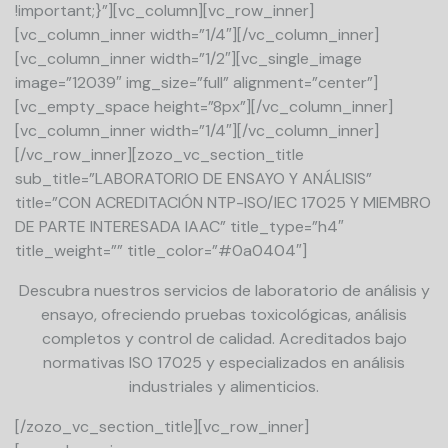
!important;}”][vc_column][vc_row_inner]
[vc_column_inner width=”1/4″][/vc_column_inner]
[vc_column_inner width=”1/2″][vc_single_image
image=”12039″ img_size=”full” alignment=”center”]
[vc_empty_space height=”8px”][/vc_column_inner]
[vc_column_inner width=”1/4″][/vc_column_inner]
[/vc_row_inner][zozo_vc_section_title
sub_title=”LABORATORIO DE ENSAYO Y ANÁLISIS”
title=”CON ACREDITACIÓN NTP-ISO/IEC 17025 Y MIEMBRO
DE PARTE INTERESADA IAAC” title_type=”h4″
title_weight=”” title_color=”#0a0404″]
Descubra nuestros servicios de laboratorio de análisis y
ensayo, ofreciendo pruebas toxicológicas, análisis
completos y control de calidad. Acreditados bajo
normativas ISO 17025 y especializados en análisis
industriales y alimenticios.
[/zozo_vc_section_title][vc_row_inner]