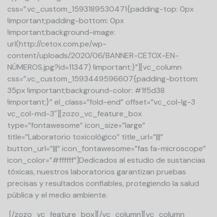
css=”.vc_custom_1593189530471{padding-top: 0px
!important;padding-bottom: 0px
!important;background-image:
url(http://cetox.com.pe/wp-
content/uploads/2020/06/BANNER-CETOX-EN-
NÚMEROS.jpg?id=11347) !important;}”][vc_column
css=”.vc_custom_1593449596607{padding-bottom:
35px !important;background-color: #1f5d38
!important;}” el_class=”fold-end” offset=”vc_col-lg-3
vc_col-md-3″][zozo_vc_feature_box
type=”fontawesome” icon_size=”large”
title=”Laboratorio toxicológico” title_url=”|||”
button_url=”|||” icon_fontawesome=”fas fa-microscope”
icon_color=”#ffffff”]Dedicados al estudio de sustancias
tóxicas, nuestros laboratorios garantizan pruebas
precisas y resultados confiables, protegiendo la salud
pública y el medio ambiente.
[/zozo_vc_feature_box][/vc_column][vc_column