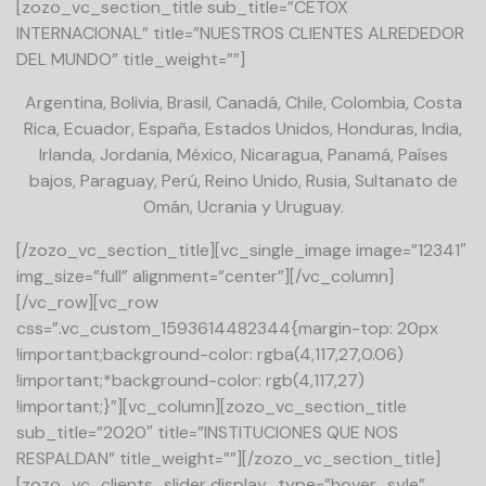
[zozo_vc_section_title sub_title=”CETOX
INTERNACIONAL” title=”NUESTROS CLIENTES ALREDEDOR
DEL MUNDO” title_weight=””]
Argentina, Bolivia, Brasil, Canadá, Chile, Colombia, Costa
Rica, Ecuador, España, Estados Unidos, Honduras, India,
Irlanda, Jordania, México, Nicaragua, Panamá, Países
bajos, Paraguay, Perú, Reino Unido, Rusia, Sultanato de
Omán, Ucrania y Uruguay.
[/zozo_vc_section_title][vc_single_image image=”12341″
img_size=”full” alignment=”center”][/vc_column]
[/vc_row][vc_row
css=”.vc_custom_1593614482344{margin-top: 20px
!important;background-color: rgba(4,117,27,0.06)
!important;*background-color: rgb(4,117,27)
!important;}”][vc_column][zozo_vc_section_title
sub_title=”2020″ title=”INSTITUCIONES QUE NOS
RESPALDAN” title_weight=””][/zozo_vc_section_title]
[zozo_vc_clients_slider display_type=”hover_syle”