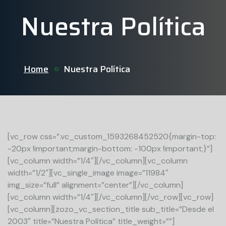
Nuestra Política
Home
Nuestra Política
[vc_row css=”.vc_custom_1593268452520{margin-top:
-20px !important;margin-bottom: -100px !important;}”]
[vc_column width=”1/4″][/vc_column][vc_column
width=”1/2″][vc_single_image image=”11984″
img_size=”full” alignment=”center”][/vc_column]
[vc_column width=”1/4″][/vc_column][/vc_row][vc_row]
[vc_column][zozo_vc_section_title sub_title=”Desde el
2003″ title=”Nuestra Política” title_weight=””]