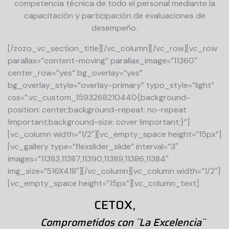
competencia técnica de todo el personal mediante la
capacitación y participación de evaluaciones de
desempeño.
[/zozo_vc_section_title][/vc_column][/vc_row][vc_row
parallax=”content-moving” parallax_image=”11360″
center_row=”yes” bg_overlay=”yes”
bg_overlay_style=”overlay-primary” typo_style=”light”
css=”.vc_custom_1593268210440{background-
position: center;background-repeat: no-repeat
!important;background-size: cover !important;}”]
[vc_column width=”1/2″][vc_empty_space height=”15px”]
[vc_gallery type=”flexslider_slide” interval=”3″
images=”11383,11387,11390,11389,11386,11384″
img_size=”516X418″][/vc_column][vc_column width=”1/2″]
[vc_empty_space height=”15px”][vc_column_text]
CETOX,
Comprometidos con ¨La Excelencia¨