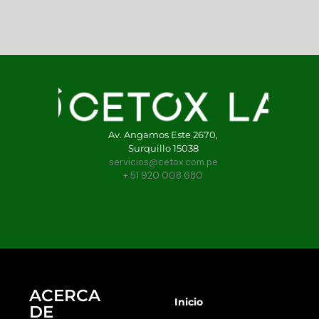
Av. Angamos Este 2670,
Surquillo 15038
servicios@cetox.com.pe
+ 51 920 008 680
ACERCA
Inicio
DE