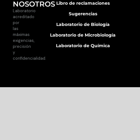
NOSOTROS
Libro de reclamaciones
Laboratorio
Sugerencias
acreditado
por
Laboratorio de Biología
las
máximas
Laboratorio de Microbiología
exigencias,
Laboratorio de Química
precisión
y
confidencialidad.