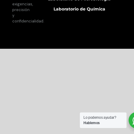
exigencias,
Laboratorio de Química
precisión
y
confidencialidad.
Lo podemos ayudar?
Hablemos