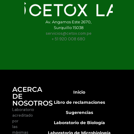
Av. Angamos Este 2670,
Surquillo 15038
servicios@cetox.com.pe
+ 51 920 008 680
ACERCA
Inicio
DE
NOSOTROS
Libro de reclamaciones
Laboratorio
Sugerencias
acreditado
por
Laboratorio de Biología
las
máximas
Laboratorio de Microbiología