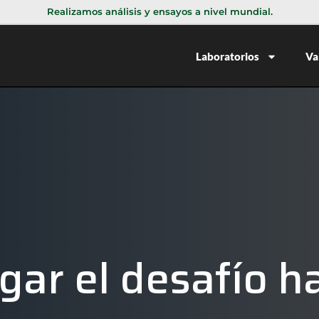
Realizamos análisis y ensayos a nivel mundial.
Laboratorios
Va
r el desafío hac