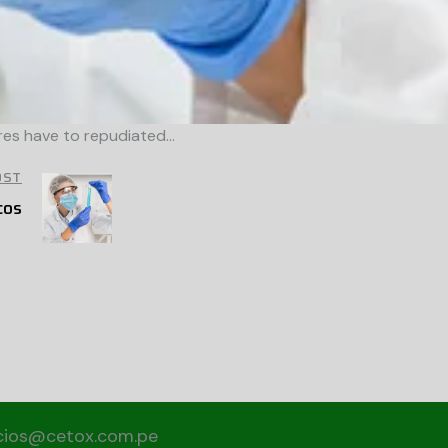
ures have to repudiated…
OST
cos
icios@cetox.com.pe