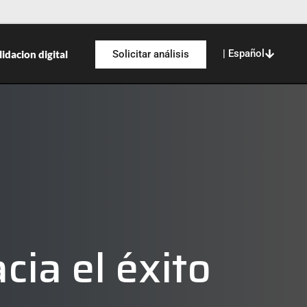
| Español
lidacion digital
Solicitar análisis
ia el éxito