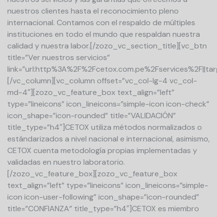
nuestros clientes hasta el reconocimiento pleno
internacional. Contamos con el respaldo de múltiples
instituciones en todo el mundo que respaldan nuestra
calidad y nuestra labor.[/zozo_vc_section_title][vc_btn
title=”Ver nuestros servicios”
link=”url:http%3A%2F%2Fcetox.com.pe%2Fservices%2F||tar
[/vc_column][vc_column offset=”vc_col-lg-4 vc_col-
md-4″][zozo_vc_feature_box text_align=”left”
type=”lineicons” icon_lineicons=”simple-icon icon-check”
icon_shape=”icon-rounded” title=”VALIDACIÓN”
title_type=”h4″]CETOX utiliza métodos normalizados o
estándarizados a nivel nacional e internacional, asimismo,
CETOX cuenta metodología propias implementadas y
validadas en nuestro laboratorio.
[/zozo_vc_feature_box][zozo_vc_feature_box
text_align=”left” type=”lineicons” icon_lineicons=”simple-
icon icon-user-following” icon_shape=”icon-rounded”
title=”CONFIANZA” title_type=”h4″]CETOX es miembro