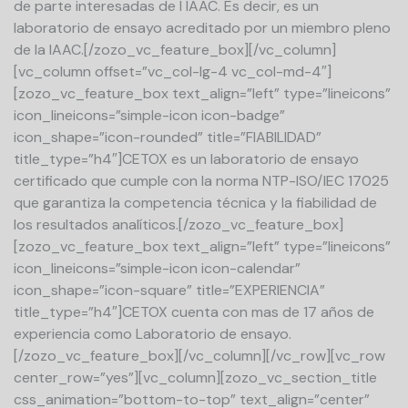
de parte interesadas de l IAAC. Es decir, es un
laboratorio de ensayo acreditado por un miembro pleno
de la IAAC.[/zozo_vc_feature_box][/vc_column]
[vc_column offset=”vc_col-lg-4 vc_col-md-4″]
[zozo_vc_feature_box text_align=”left” type=”lineicons”
icon_lineicons=”simple-icon icon-badge”
icon_shape=”icon-rounded” title=”FIABILIDAD”
title_type=”h4″]CETOX es un laboratorio de ensayo
certificado que cumple con la norma NTP-ISO/IEC 17025
que garantiza la competencia técnica y la fiabilidad de
los resultados analíticos.[/zozo_vc_feature_box]
[zozo_vc_feature_box text_align=”left” type=”lineicons”
icon_lineicons=”simple-icon icon-calendar”
icon_shape=”icon-square” title=”EXPERIENCIA”
title_type=”h4″]CETOX cuenta con mas de 17 años de
experiencia como Laboratorio de ensayo.
[/zozo_vc_feature_box][/vc_column][/vc_row][vc_row
center_row=”yes”][vc_column][zozo_vc_section_title
css_animation=”bottom-to-top” text_align=”center”