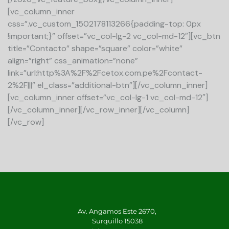
[vc_column_inner
css=”.vc_custom_1502178113266{padding-top: 0px
!important;}” offset=”vc_col-lg-2 vc_col-md-12″][vc_btn
title=”Contacto” shape=”square” color=”white”
align=”right” css_animation=”none”
link=”url:http%3A%2F%2Fcetox.com.pe%2Fcontact-
2%2F|||” el_class=”additional-btn”][/vc_column_inner]
[vc_column_inner offset=”vc_col-lg-1 vc_col-md-12″]
[/vc_column_inner][/vc_row_inner][/vc_column]
[/vc_row]
Av. Angamos Este 2670,
Surquillo 15038