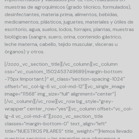
muestras de agroquímicos (grado técnico, formulados),
desinfectantes, materia prima, alimentos, bebidas,
medicamentos, plásticos, juguetes, materiales y útiles de
escritorio, agua, suelos, lodos, forrajes, plantas, muestras
biológicas (sangre, suero, orina, contenido gástrico,
leche materna, cabello, tejido muscular, vísceras u
órganos) y otros.
[/zozo_vc_section_title][/vc_column][vc_column
css=”.vc_custom_1502453749689{margin-bottom:
-75px !important;}” el_class=”section-spacing-1024″
offset=”vc_col-lg-6 vc_col-md-12″][vc_single_image
image=”11568″ img_size=”full” alignment=”center”]
[/vc_column][/vc_row][vc_row bg_style=”grey-
wrapper” center_row=”yes”][vc_column offset=”vc_col-
lg-4 vc_col-md-4″][zozo_vc_section_title
classes=”margin-bottom-0″ text_align=”left”
title=”NUESTROS PILARES” title_weight=””]Hemos llevado
nuestros servicios y las garantías que ofrecemos a