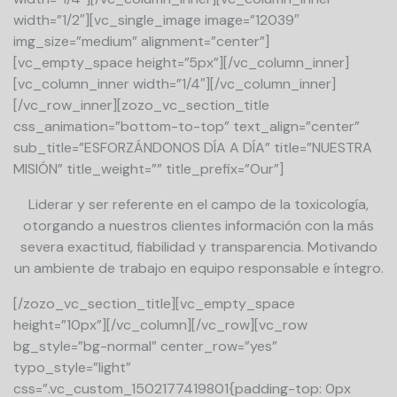
width=”1/2″][vc_single_image image=”12039″
img_size=”medium” alignment=”center”]
[vc_empty_space height=”5px”][/vc_column_inner]
[vc_column_inner width=”1/4″][/vc_column_inner]
[/vc_row_inner][zozo_vc_section_title
css_animation=”bottom-to-top” text_align=”center”
sub_title=”ESFORZÁNDONOS DÍA A DÍA” title=”NUESTRA
MISIÓN” title_weight=”” title_prefix=”Our”]
Liderar y ser referente en el campo de la toxicología,
otorgando a nuestros clientes información con la más
severa exactitud, fiabilidad y transparencia. Motivando
un ambiente de trabajo en equipo responsable e íntegro.
[/zozo_vc_section_title][vc_empty_space
height=”10px”][/vc_column][/vc_row][vc_row
bg_style=”bg-normal” center_row=”yes”
typo_style=”light”
css=”.vc_custom_1502177419801{padding-top: 0px