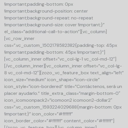
!important;padding-bottom: 0px
!important;background-position: center
!important;background-repeat: no-repeat
!important;background-size: cover !important;}”
el_class=”additional-call-to-action”][vc_column]
[vc_row_inner
css=”.vc_custom_1502178582382{padding-top: 45px
!important;padding-bottom: 45px !important;}”]
[vc_column_inner offset=”vc_col-lg-1 vc_col-md-12″]
[/vc_column_inner][vc_column_inner offset=”vc_col-lg-
8 vc_col-md-12″][zozo_vc_feature_box text_align=”left”
icon_size=”medium” icon_shape=”icon-circle”
icon_style=”icon-bordered” title=”Contáctenos, será un
placer ayudarlo.” title_extra_class=”margin-bottom-0″
icon_icomoonpack2=”icomoon2 icomoon2-dollar2″
css=”.vc_custom_1593224029688{margin-bottom: 0px
!important;}” icon_color=”#ffffff”
icon_border_color=”#ffffff” content_color=”#ffffff”]
[/zozo_vc_feature_box][/vc_column_inner]