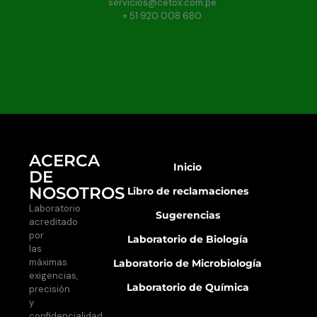
servicios@cetox.com.pe
+ 51 920 008 680
ACERCA
Inicio
DE
NOSOTROS
Libro de reclamaciones
Laboratorio
Sugerencias
acreditado
por
Laboratorio de Biología
las
máximas
Laboratorio de Microbiología
exigencias,
Laboratorio de Química
precisión
y
confidencialidad.