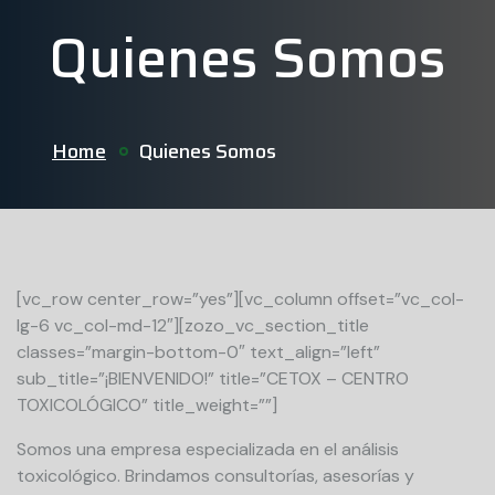
Quienes Somos
Home
Quienes Somos
[vc_row center_row=”yes”][vc_column offset=”vc_col-
lg-6 vc_col-md-12″][zozo_vc_section_title
classes=”margin-bottom-0″ text_align=”left”
sub_title=”¡BIENVENIDO!” title=”CETOX – CENTRO
TOXICOLÓGICO” title_weight=””]
Somos una empresa especializada en el análisis
toxicológico. Brindamos consultorías, asesorías y