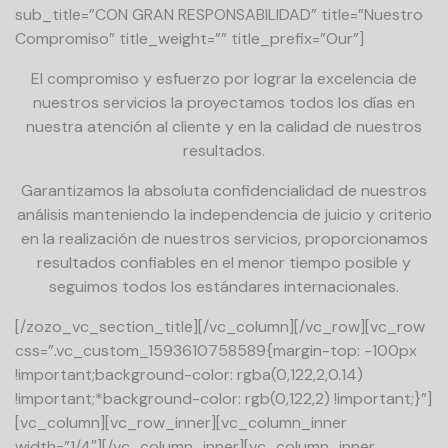
sub_title=”CON GRAN RESPONSABILIDAD” title=”Nuestro
Compromiso” title_weight=”” title_prefix=”Our”]
El compromiso y esfuerzo por lograr la excelencia de
nuestros servicios la proyectamos todos los días en
nuestra atención al cliente y en la calidad de nuestros
resultados.
Garantizamos la absoluta confidencialidad de nuestros
análisis manteniendo la independencia de juicio y criterio
en la realización de nuestros servicios, proporcionamos
resultados confiables en el menor tiempo posible y
seguimos todos los estándares internacionales.
[/zozo_vc_section_title][/vc_column][/vc_row][vc_row
css=”.vc_custom_1593610758589{margin-top: -100px
!important;background-color: rgba(0,122,2,0.14)
!important;*background-color: rgb(0,122,2) !important;}”]
[vc_column][vc_row_inner][vc_column_inner
width=”1/4″][/vc_column_inner][vc_column_inner