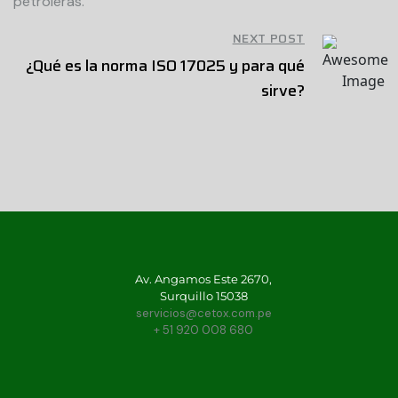
petroleras.
NEXT POST
¿Qué es la norma ISO 17025 y para qué
sirve?
Av. Angamos Este 2670,
Surquillo 15038
servicios@cetox.com.pe
+ 51 920 008 680