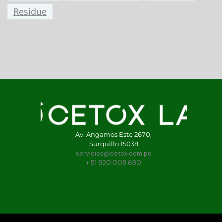
Residue
Av. Angamos Este 2670,
Surquillo 15038
servicios@cetox.com.pe
+ 51 920 008 680