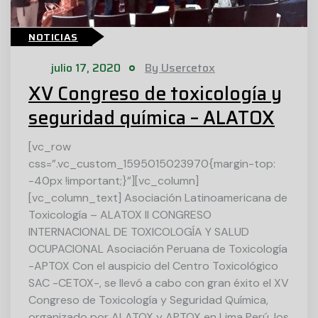
NOTICIAS
julio 17, 2020
By Usercetox
XV Congreso de toxicología y
seguridad química – ALATOX
[vc_row
css=”.vc_custom_1595015023970{margin-top:
-40px !important;}”][vc_column]
[vc_column_text] Asociación Latinoamericana de
Toxicología – ALATOX II CONGRESO
INTERNACIONAL DE TOXICOLOGÍA Y SALUD
OCUPACIONAL Asociación Peruana de Toxicología
-APTOX Con el auspicio del Centro Toxicológico
SAC -CETOX-, se llevó a cabo con gran éxito el XV
Congreso de Toxicología y Seguridad Química,
organizado por ALATOX y APTOX en Lima Perú, los