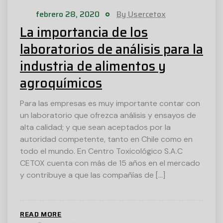
febrero 28, 2020
By Usercetox
La importancia de los
laboratorios de análisis para la
industria de alimentos y
agroquímicos
Para las empresas es muy importante contar con
un laboratorio que ofrezca análisis y ensayos de
alta calidad; y que sean aceptados por la
autoridad competente, tanto en Chile como en
todo el mundo. En Centro Toxicológico S.A.C
CETOX cuenta con más de 15 años en el mercado
y contribuye a que las compañías de […]
READ MORE