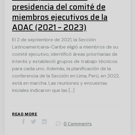
presidencia del comité de
miembros ejecutivos de la
AOAC (2021 – 2023)
El 2 de septiembre de 2021, la Sección
Latinoamericana-Caribe eligió a miembros de su
comité ejecutivo, identificó áreas prioritarias de
interés y estableció grupos de trabajo técnicos
para cada uno. Además, la planificación de la
conferencia de la Sección en Lima, Perú, en 2022,
está en marcha. Las reuniones y encuestas
iniciales indicaron que las […]
READ MORE
0 Comments