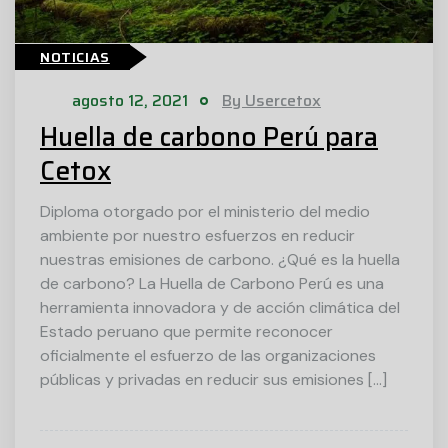
NOTICIAS
agosto 12, 2021
By Usercetox
Huella de carbono Perú para
Cetox
Diploma otorgado por el ministerio del medio
ambiente por nuestro esfuerzos en reducir
nuestras emisiones de carbono. ¿Qué es la huella
de carbono? La Huella de Carbono Perú es una
herramienta innovadora y de acción climática del
Estado peruano que permite reconocer
oficialmente el esfuerzo de las organizaciones
públicas y privadas en reducir sus emisiones […]