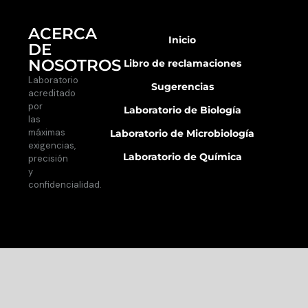
ACERCA
Inicio
DE
NOSOTROS
Libro de reclamaciones
Laboratorio
Sugerencias
acreditado
por
Laboratorio de Biología
las
máximas
Laboratorio de Microbiología
exigencias,
Laboratorio de Química
precisión
y
confidencialidad.