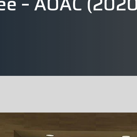
ee – AOAC (202