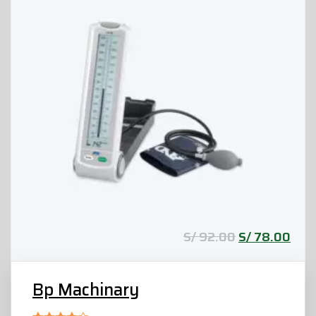
S/
92.00
S/
78.00
Bp Machinary