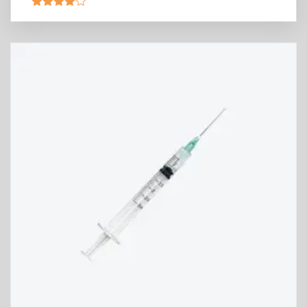
Rated
4.00
out
of 5