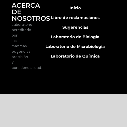
ACERCA
Inicio
DE
NOSOTROS
Libro de reclamaciones
Laboratorio
Sugerencias
acreditado
por
Laboratorio de Biología
las
máximas
Laboratorio de Microbiología
exigencias,
Laboratorio de Química
precisión
y
confidencialidad.