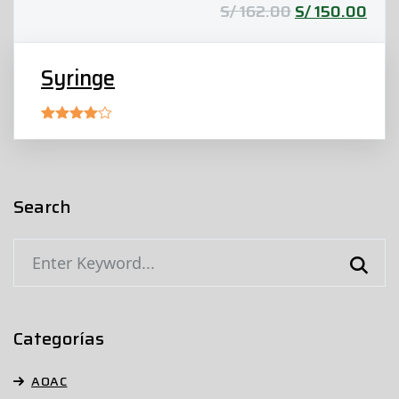
S/
162.00
S/
150.00
Syringe
Rated
4.00
out
of 5
Search
Categorías
AOAC